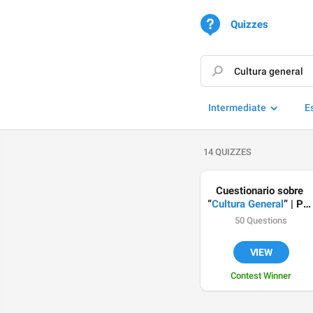
Quizzes
Intermediate
E
14 QUIZZES
Cuestionario sobre 
“
Cultura General
” | Por 
@DatosCuriosos
50 Questions
VIEW
Contest Winner