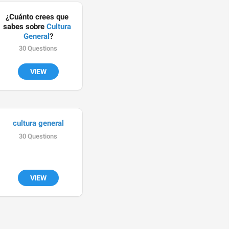
¿Cuánto crees que 
sabes sobre 
Cultura 
General
?
30 Questions
VIEW
cultura general



🇧
🇷
🇵
30 Questions
VIEW