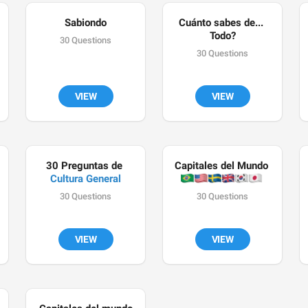
Sabiondo
Cuánto sabes de... 
Todo?
30 Questions
30 Questions
VIEW
VIEW
30 Preguntas de 
Capitales del Mundo 
Cultura General
🇧
🇺
🇸
🇬
🇰
🇯
30 Questions
30 Questions
VIEW
VIEW