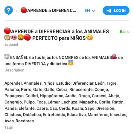
🔴
APRENDE a DIFERENCIAR a los ANIMALES
EN
LOG IN

APRENDE a DIFERENCIAR a los ANIMALES
Basic



🔴
PERFECTO para NIÑOS
😁
Español

ENSAÑELE a tus hijos los NOMBRES de los ANIMALES
🐙
de
una forma DIVERTIDA y didáctica
😇
Description
Aprender
,
Animales
,
Niños
,
Estudio
,
Diferenciar
,
León
,
Tigre
,
Paloma
,
Perro
,
Gato
,
Gallo
,
Cebra
,
Rinoceronte
,
Conejo
,
Papagayo
,
Colibrí
,
Hipopótamo
,
Araña
,
Oruga
,
Caracol
,
Abeja
,
Cangrejo
,
Pulpo
,
Foca
,
Lémur
,
Lechuza
,
Mapache
,
Gorila
,
Ratón
,
Panda
,
Elefante
,
Cabra
,
Oso
,
Cerdo
,
Koala
,
Sapo
,
Diversión
,
Chistoso
,
Didáctico
,
Entretenido
,
Educativo
,
Mamíferos
,
Insectos
,
Aves
,
Roedores
Tags