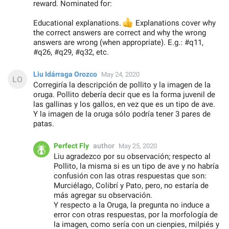
reward. Nominated for:
Educational explanations.
👍
Explanations cover why
the correct answers are correct and why the wrong
answers are wrong (when appropriate). E.g.: #q11,
#q26, #q29, #q32, etc.
Liu Idárraga Orozco
May 24, 2020
Corregiría la descripción de pollito y la imagen de la
oruga. Pollito debería decir que es la forma juvenil de
las gallinas y los gallos, en vez que es un tipo de ave.
Y la imagen de la oruga sólo podría tener 3 pares de
patas.
Perfect Fly
author
May 25, 2020
Liu agradezco por su observación; respecto al
Pollito, la misma si es un tipo de ave y no habría
confusión con las otras respuestas que son:
Murciélago, Colibrí y Pato, pero, no estaría de
más agregar su observación.
Y respecto a la Oruga, la pregunta no induce a
error con otras respuestas, por la morfología de
la imagen, como sería con un cienpies, milpiés y