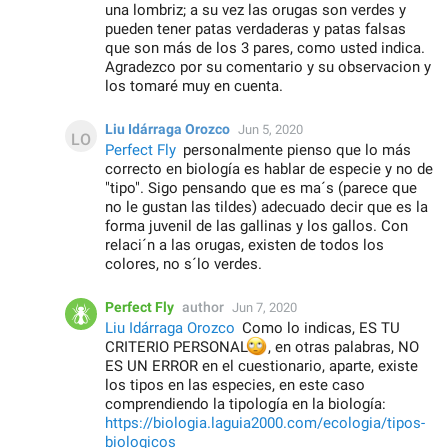
una lombriz; a su vez las orugas son verdes y
pueden tener patas verdaderas y patas falsas
que son más de los 3 pares, como usted indica.
Agradezco por su comentario y su observacion y
los tomaré muy en cuenta.
Liu Idárraga Orozco
Jun 5, 2020
Perfect Fly
personalmente pienso que lo más
correcto en biología es hablar de especie y no de
"tipo". Sigo pensando que es ma´s (parece que
no le gustan las tildes) adecuado decir que es la
forma juvenil de las gallinas y los gallos. Con
relaci´n a las orugas, existen de todos los
colores, no s´lo verdes.
Perfect Fly
author
Jun 7, 2020
Liu Idárraga Orozco
Como lo indicas, ES TU
🙄
CRITERIO PERSONAL
, en otras palabras, NO
ES UN ERROR en el cuestionario, aparte, existe
los tipos en las especies, en este caso
comprendiendo la tipología en la biología:
https://biologia.laguia2000.com/ecologia/tipos-
biologicos