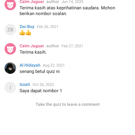
Calm Jaguar
author
Jun 14, 2020
Terima kasih atas keprihatinan saudara. Mohon
berikan nombor soalan.
Zxc Boy
Feb 26, 2021
👍
👍
Calm Jaguar
author
Feb 27, 2021
Terima kasih.
Al Hidayah
Aug 22, 2021
senang betul quiz ni
Izzati
Oct 26, 2023
Saya dapat nombor 1
Take the quiz to leave a comment