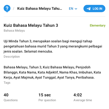
Kuiz Bahasa Melayu Tahun 3
EN
LOG IN
Kuiz Bahasa Melayu Tahun 3
Elementary
Bahasa Melayu
Uji Minda Tahun 3, merupakan soalan bagi menguji tahap
pengetahuan bahasa murid Tahun 3 yang merangkumi pelbagai
jenis soalan. Selamat mencuba.
Description
Bahasa Melayu
,
Tahun 3
,
Kuiz Bahasa Melayu
,
Penjodoh
Bilanggn
,
Kata Nama
,
Kata Adjektif
,
Nama Khas
,
Imbuhan
,
Kata
Kerja
,
Ayat Majmuk
,
Ayat Tunggal
,
Ayat Tanya
,
Peribahasa.
Tags
40
15 sec
4:02
Questions
Per question
Average time