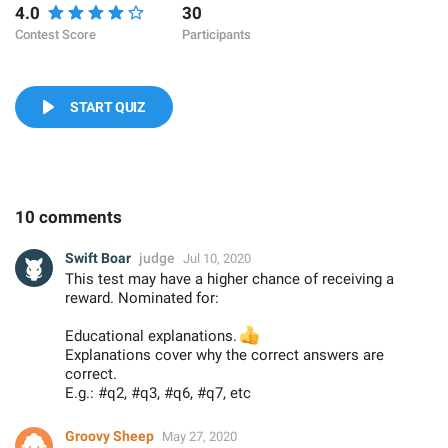
4.0
30
Contest Score
Participants
START QUIZ
10 comments
Swift Boar
judge
Jul 10, 2020
This test may have a higher chance of receiving a
reward. Nominated for:
Educational explanations.
👍
Explanations cover why the correct answers are
correct.
E.g.: #q2, #q3, #q6, #q7, etc
Groovy Sheep
May 27, 2020