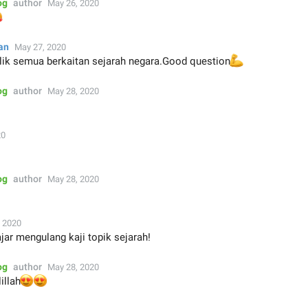
og
author
May 26, 2020

an
May 27, 2020
alik semua berkaitan sejarah negara.Good question
💪
og
author
May 28, 2020


20
.
og
author
May 28, 2020


 2020
jar mengulang kaji topik sejarah!
og
author
May 28, 2020


illah