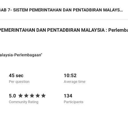
🇾
B 7- SISTEM PEMERINTAHAN DAN PENTADBIRAN MALAYSIA : Perlembagaan Persekutuan
🇾
PEMERINTAHAN DAN PENTADBIRAN MALAYSIA : Perlemb
🇾
Malaysia-Perlembagaan"
45 sec
10:52
Per question
Average time
5.0
134
Community Rating
Participants