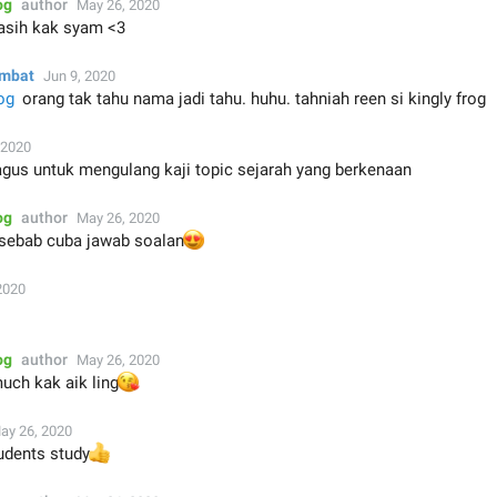
og
author
May 26, 2020
asih kak syam <3
ombat
Jun 9, 2020
og
orang tak tahu nama jadi tahu. huhu. tahniah reen si kingly frog
 2020
agus untuk mengulang kaji topic sejarah yang berkenaan
og
author
May 26, 2020
sebab cuba jawab soalan
😍
2020
og
author
May 26, 2020
uch kak aik ling
😘
ay 26, 2020
udents study
👍