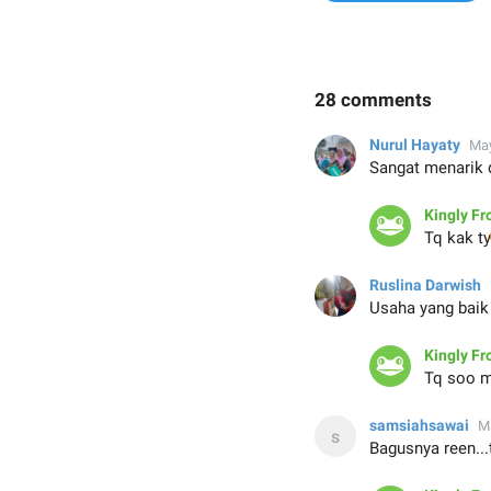
28 comments
Nurul Hayaty
May
Sangat menarik 
Kingly Fr

Tq kak ty
Ruslina Darwish
Usaha yang baik 
Kingly Fr
Tq soo m
samsiahsawai
M
Bagusnya reen...