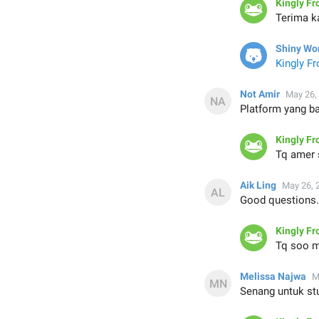
Kingly Fr
Terima k
Shiny W
Kingly Fr
Not Amir
May 26,
Platform yang b
Kingly Fr
Tq amer 
Aik Ling
May 26, 
Good questions.
Kingly Fr
Tq soo m
Melissa Najwa
M
Senang untuk st