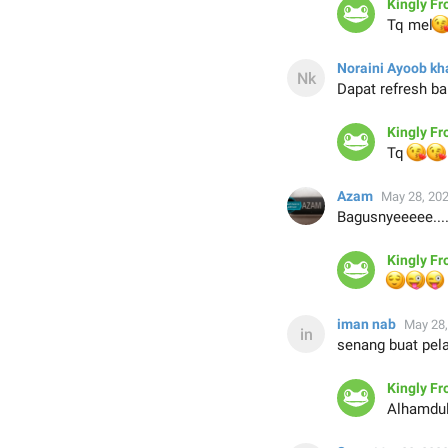
Kingly Fr

Tq mel
Noraini Ayoob kh
Dapat refresh b
Kingly Fr


Tq
Azam
May 28, 20
Bagusnyeeeee...
Kingly Fr
😌


iman nab
May 28,
senang buat pela
Kingly Fr


Alhamdul