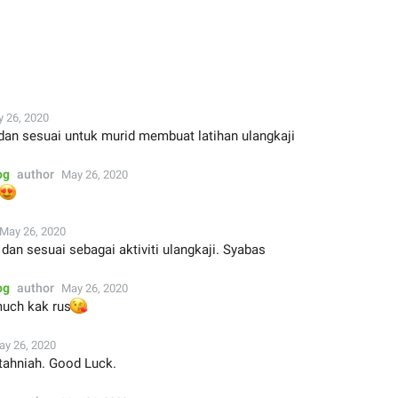
 26, 2020
dan sesuai untuk murid membuat latihan ulangkaji
og
author
May 26, 2020

May 26, 2020
dan sesuai sebagai aktiviti ulangkaji. Syabas
og
author
May 26, 2020
😘
uch kak rus
ay 26, 2020
tahniah. Good Luck.