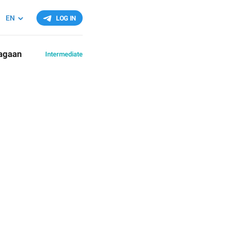
"
EN
LOG IN
agaan
Intermediate