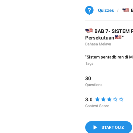

Quizzes
"
BA
🇲
"
BAB 7- SISTEM 
🇲
Persekutuan
"
Bahasa Melayu
"Sistem pentadbiran di 
Tags
30
Questions
3.0
Contest Score
START QUIZ