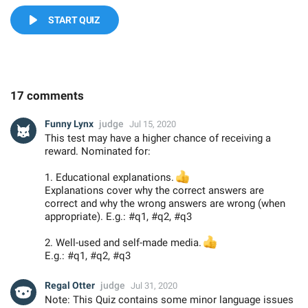
START QUIZ
17 comments
Funny Lynx
judge
Jul 15, 2020
This test may have a higher chance of receiving a
reward. Nominated for:
1. Educational explanations.
👍
Explanations cover why the correct answers are
correct and why the wrong answers are wrong (when
appropriate). E.g.: #q1, #q2, #q3
2. Well-used and self-made media.
👍
E.g.: #q1, #q2, #q3
Regal Otter
judge
Jul 31, 2020
Note: This Quiz contains some minor language issues