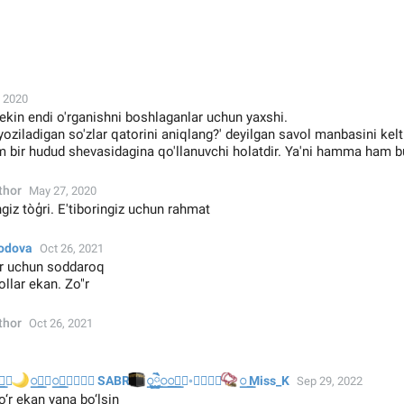
 2020
lekin endi o'rganishni boshlaganlar uchun yaxshi.
yoziladigan so'zlar qatorini aniqlang?' deyilgan savol manbasini kelti
 bir hudud shevasidagina qo'llanuvchi holatdir. Ya'ni hamma ham b
thor
May 27, 2020
giz tòģri. E'tiboringiz uchun rahmat
odova
Oct 26, 2021
ar uchun soddaroq
ollar ekan. Zo"r
thor
Oct 26, 2021

꯭
🕋
꯭❵꯭◌꯭❥꯭◦꯭⋅ SABR
📿
꯭꯭ཻ࿆◌꯭❥꯭◦⋅꯭❴꯭
꯭ Miss_K
Sep 29, 2022
‘r ekan yana bo‘lsin