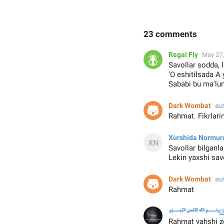
23 comments
Regal Fly
May 27,
Savollar sodda, 
'O eshitilsada A 
Sababi bu ma'lum
Dark Wombat
au
Rahmat. Fikrlarin
Xurshida Normur
Savollar bilganl
Lekin yaxshi sav
Dark Wombat
au
Rahmat

﷽꯭❴
Rahmat yahshi zo