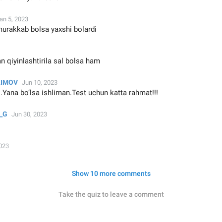
an 5, 2023
murakkab bolsa yaxshi bolardi
 qiyinlashtirila sal bolsa ham
XIMOV
Jun 10, 2023
 .Yana bo‘lsa ishliman.Test uchun katta rahmat!!!
a_G
Jun 30, 2023
2023
Show 10 more comments
Take the quiz to leave a comment