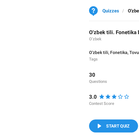
Quizzes
O'zbe
O'zbek tili. Fonetika 
O‘zbek
O'zbek tili
,
Fonetika
,
Tovu
Tags
30
Questions
3.0
Contest Score
START QUIZ