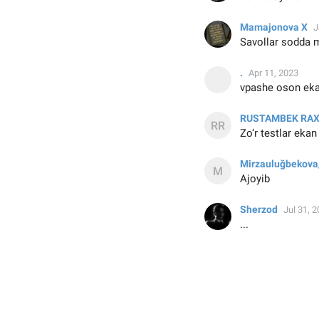
Mamajonova X
J
Savollar sodda 
.
Apr 11, 2023
vpashe oson ekan
RUSTAMBEK RA
Zo‘r testlar ekan
Mirzauluğbekov
Ajoyib
Sherzod
Jul 31, 
...