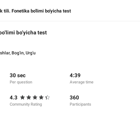
k tili. Fonetika bo'limi bo'yicha test
bo'limi bo'yicha test
shlar
,
Bog'in
,
Urg'u
30 sec
4:39
Per question
Average time
4.3
360
Community Rating
Participants