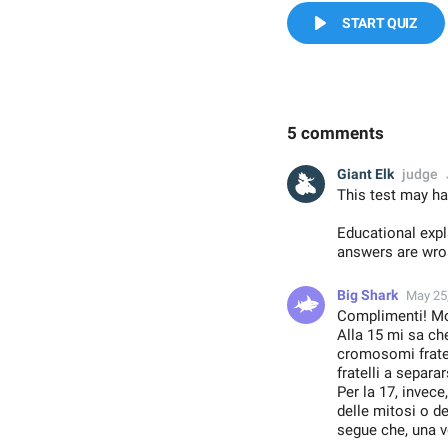
START QUIZ
5 comments
Giant Elk
judge
This test may ha
Educational exp
answers are wron
Big Shark
May 25
Complimenti! Mol
Alla 15 mi sa che
cromosomi fratel
fratelli a separ
Per la 17, invec
delle mitosi o d
segue che, una v