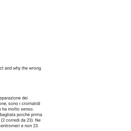
ect and why the wrong
separazione dei
one, sono i cromatidi
on ha molto senso.
sbagliata poiché prima
(2 corredi da 23). Ne
centromeri e non 23.