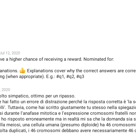
Jul 12, 2020
ve a higher chance of receiving a reward. Nominated for:
lanations.
👍
Explanations cover why the correct answers are corr
g (when appropriate). E.g.: #q1, #q2, #q3
, 2020
to simpatico, ottimo per un ripasso.
 hai fatto un errore di distrazione perché la risposta corretta è 'la 
li'. Tuttavia, come hai scritto giustamente tu stesso nella spiegazi
arsi durante l'anafase mitotica e l'espressione cromosomi fratelli n
e, ho risposto erroneamente ma in realtà mi sa che la domanda sia 
ella meiosi, una cellula umana (presumo diploide) ha 46 cromosomi 
olta duplicati, i 46 cromosomi debbano avere necessariamente 46 