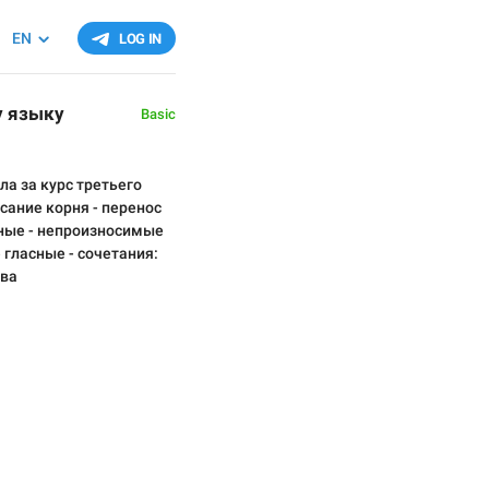
EN
LOG IN
у языку
Basic
а за курс третьего
сание корня - перенос
сные - непроизносимые
 гласные - сочетания:
ова