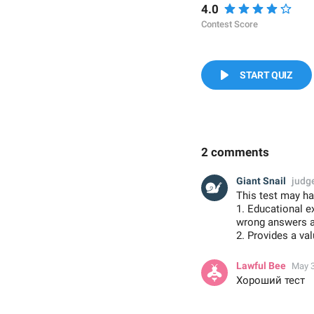
4.0
Contest Score
START QUIZ
2 comments
Giant Snail
judg
This test may ha
1. Educational e
wrong answers ar
2. Provides a va
Lawful Bee
May 3
Хороший тест