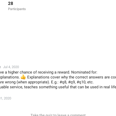
28
Participants
e
Jul 4, 2020
ve a higher chance of receiving a reward. Nominated for:
xplanations.
👍
Explanations cover why the correct answers are cor
e wrong (when appropriate). E.g.: #q8, #q9, #q10, etc.
luable service, teaches something useful that can be used in real lif

1, 2020
Take the quiz to leave a comment