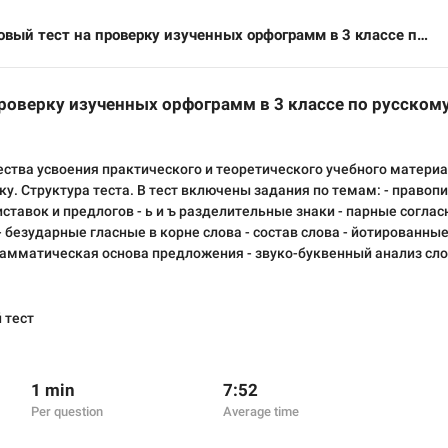
Итоговый тест на проверку изученных орфограмм в 3 классе по русскому языку
проверку изученных орфограмм в 3 классе по русском
ства усвоения практического и теоретического учебного материал
ку. Структура теста. В тест включены задания по темам: - правопи
иставок и предлогов - ь и ъ разделительные знаки - парные согла
- безударные гласные в корне слова - состав слова - йотированные
грамматическая основа предложения - звуко-буквенный анализ сл
 тест
1 min
7:52
Per question
Average time