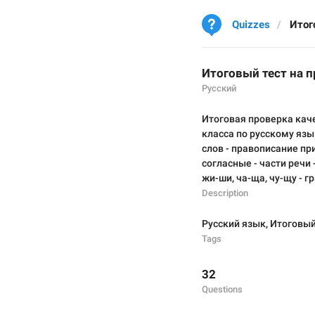
Quizzes
Итоговый тест на 
Русский
Итоговая проверка каче
класса по русскому язы
слов - правописание пр
согласные - части речи 
жи-ши, ча-ща, чу-щу - 
Description
Русский язык
,
Итоговый
Tags
32
Questions