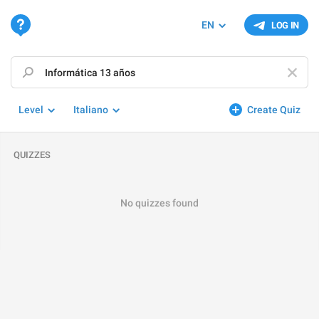
EN
LOG IN
Level
Italiano
Create Quiz
QUIZZES
No quizzes found