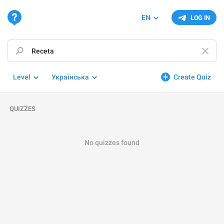
EN
LOG IN
Level
Українська
Create Quiz
QUIZZES
No quizzes found