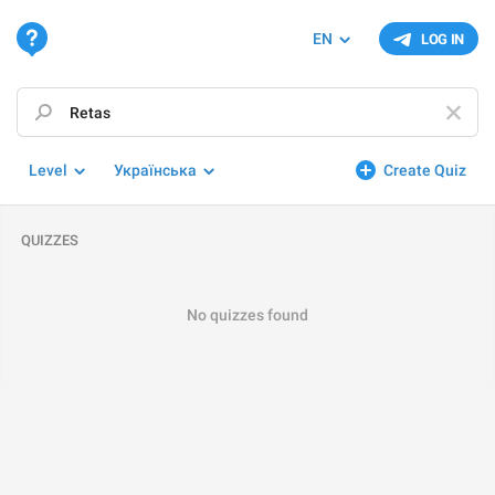
EN
LOG IN
Level
Українська
Create Quiz
QUIZZES
No quizzes found