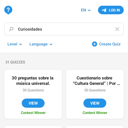
EN
LOG IN
Level
Language
Create Quiz
31 QUIZZES
30 preguntas sobre la 
Cuestionario sobre 
música universal.
“Cultura General” | Por 
@DatosCuriosos
30 Questions
50 Questions
VIEW
VIEW
Contest Winner
Contest Winner