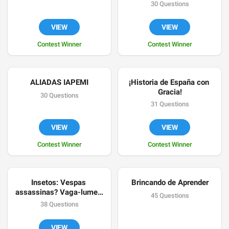
alumnos de ESO y 
30 Questions
Bachillerato
VIEW
VIEW
Contest Winner
Contest Winner
ALIADAS IAPEMI
¡Historia de España con 
Gracia!
30 Questions
31 Questions
VIEW
VIEW
Contest Winner
Contest Winner
Insetos: Vespas 
Brincando de Aprender
assassinas? Vaga-lumes 
45 Questions
radioativos? Baratas 
38 Questions
asseadas?
VIEW