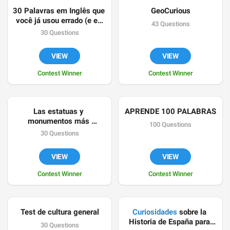
30 Palavras em Inglês que 
GeoCurious
você já usou errado (e eu 
43 Questions
também)
30 Questions
VIEW
VIEW
Contest Winner
Contest Winner
Las estatuas y 
APRENDE 100 PALABRAS
monumentos más 
100 Questions
impactantes del mundo
30 Questions
VIEW
VIEW
Contest Winner
Contest Winner
Test de cultura general
Curiosidades
 sobre la 
Historia de España para 
30 Questions