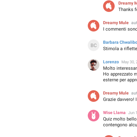
Dreamy 
Thanks f
Dreamy Mule
au
I commenti sono
Barbara Chwalib
Stimola a riflette
Lorenzo
May 30, 
Molto interessant
Ho apprezzato mo
esterne per appr
Dreamy Mule
au
Grazie davvero! 
Wise Llama
Jun 
Quiz molto bello
contengono alcun 