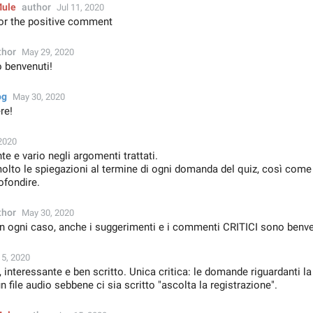
Mule
author
Jul 11, 2020
or the positive comment
thor
May 29, 2020
 benvenuti!
og
May 30, 2020
re!
2020
e e vario negli argomenti trattati.
lto le spiegazioni al termine di ogni domanda del quiz, così come 
ofondire.
thor
May 30, 2020
In ogni caso, anche i suggerimenti e i commenti CRITICI sono benv

15, 2020
, interessante e ben scritto. Unica critica: le domande riguardanti l
file audio sebbene ci sia scritto "ascolta la registrazione".