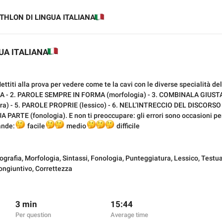
THLON DI LINGUA ITALIANA
🇮🇹
UA ITALIANA
🇮🇹

️
ttiti alla prova per vedere come te la cavi con le diverse specialità dell
 2. PAROLE SEMPRE IN FORMA (morfologia) - 3. COMBINALA GIUSTA (
a) - 5. PAROLE PROPRIE (lessico) - 6. NELL’INTRECCIO DEL DISCORSO (
PARTE (fonologia). E non ti preoccupare: gli errori sono occasioni pe
ande:

🤔
🤔
🤔
facile
🤔
🤔
medio
difficile
ografia
,
Morfologia
,
Sintassi
,
Fonologia
,
Punteggiatura
,
Lessico
,
Testua
ongiuntivo
,
Correttezza
3 min
15:44
Per question
Average time