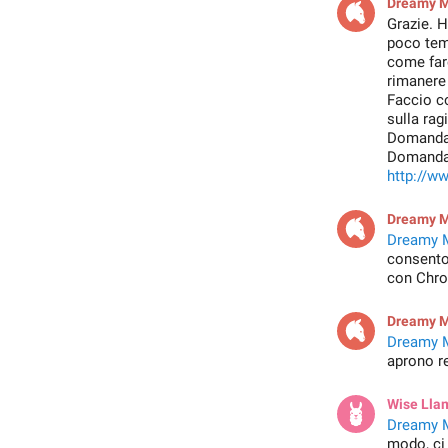
Dreamy 
Grazie. H
poco temp
come fare
rimanere
Faccio co
sulla rag
Domanda 
Domanda 
http://w
Dreamy 
Dreamy 
consenton
con Chro
Dreamy 
Dreamy 
aprono re
Wise Lla
Dreamy 
modo, ci