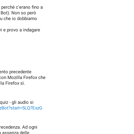
, perché c'erano fino a
z Bot). Non so però
 tu che io dobbiamo
vi e provo a indagare
ento precedente
con Mozilla Firefox che
 Firefox sì.
quiz - gli audio si
izBot?start=5LQ7ExzG
 precedenza. Ad ogni
n assenza delle