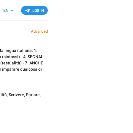
EN
LOG IN
Advanced
a lingua italiana: 1.
sintassi) - 4. SEGNALI
testualità) - 7. ANCHE
r imparare qualcosa di
lità
,
Scrivere
,
Parlare
,