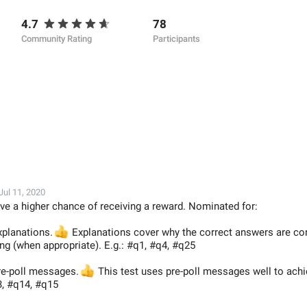
4.7
78
Community Rating
Participants
Jul 11, 2020
ve a higher chance of receiving a reward. Nominated for:
xplanations.
👍
Explanations cover why the correct answers are co
g (when appropriate). E.g.: #q1, #q4, #q25
pre-poll messages.
👍
This test uses pre-poll messages well to achi
13, #q14, #q15