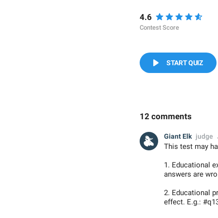
4.6
Contest Score
START QUIZ
12 comments
Giant Elk
judge
This test may ha
1. Educational e
answers are wron
2. Educational 
effect. E.g.: #q