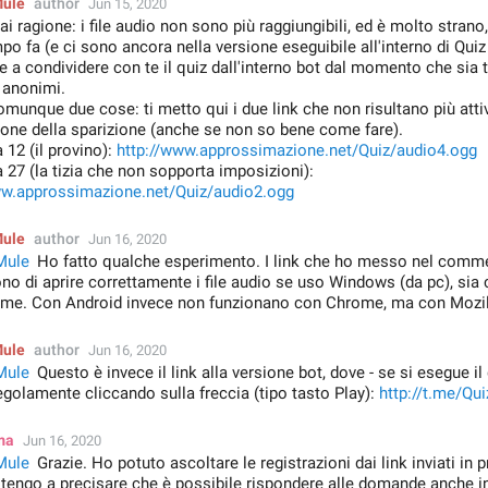
Mule
author
Jun 15, 2020
ai ragione: i file audio non sono più raggiungibili, ed è molto strano
o fa (e ci sono ancora nella versione eseguibile all'interno di Qui
 a condividere con te il quiz dall'interno bot dal momento che sia
 anonimi.
munque due cose: ti metto qui i due link che non risultano più atti
ione della sparizione (anche se non so bene come fare).
12 (il provino):
http://www.approssimazione.net/Quiz/audio4.ogg
27 (la tizia che non sopporta imposizioni):
ww.approssimazione.net/Quiz/audio2.ogg
Mule
author
Jun 16, 2020
Mule
Ho fatto qualche esperimento. I link che ho messo nel comm
o di aprire correttamente i file audio se uso Windows (da pc), sia 
me. Con Android invece non funzionano con Chrome, ma con Mozilla
Mule
author
Jun 16, 2020
Mule
Questo è invece il link alla versione bot, dove - se si esegue il 
golamente cliccando sulla freccia (tipo tasto Play):
http://t.me/Qu
ma
Jun 16, 2020
Mule
Grazie. Ho potuto ascoltare le registrazioni dai link inviati in
 tengo a precisare che è possibile rispondere alle domande anche i