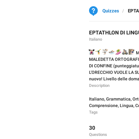
Quizzes
EPTA
EPTATHLON DI LING
Italiano
🏋🏻‍♀️
🤸‍♀️
🤾🏻
🏊🏼
🏄🏼‍♀️
🚴
🧗🏻‍♀
Me
MALEDETTA ORTOGRAFIA -
DI CONFINE (punteggiatur
L'ORECCHIO VUOLE LA SUA 
nuovo! Livello delle dom

Description
Italiano
,
Grammatica
,
Ort
Comprensione
,
Lingua
,
C
Tags
30
Questions