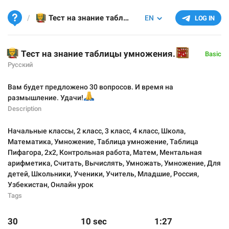
‍🏫
Тест на знание таблицы умножения.
EN
LOG IN
🏫
Тест на знание таблицы умножения.
🧮
Basic
Русский
Вам будет предложено 30 вопросов. И время на
размышление. Удачи!
🙏
Description
Начальные классы
,
2 класс
,
3 класс
,
4 класс
,
Школа
,
Математика
,
Умножение
,
Таблица умножение
,
Таблица
Пифагора
,
2х2
,
Контрольная работа
,
Матем
,
Ментальная
арифметика
,
Считать
,
Вычислять
,
Умножать
,
Умножение
,
Для
детей
,
Школьники
,
Ученики
,
Учитель
,
Младшие
,
Россия
,
Узбекистан
,
Онлайн урок
Tags
30
10 sec
1:27