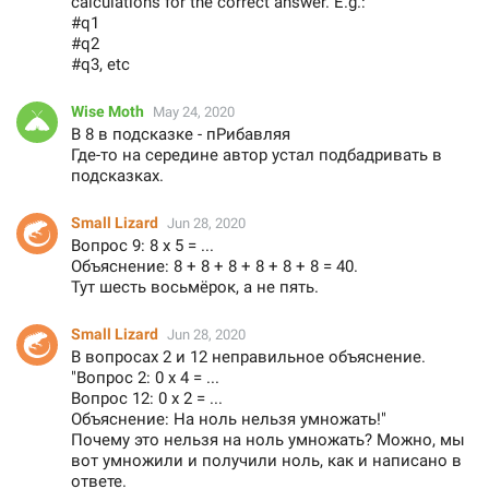
calculations for the correct answer. E.g.:
#q1
#q2
#q3, etc
Wise Moth
May 24, 2020
В 8 в подсказке - пРибавляя
Где-то на середине автор устал подбадривать в
подсказках.
Small Lizard
Jun 28, 2020
Вопрос 9: 8 х 5 = ...
Объяснение: 8 + 8 + 8 + 8 + 8 + 8 = 40.
Тут шесть восьмёрок, а не пять.
Small Lizard
Jun 28, 2020
В вопросах 2 и 12 неправильное объяснение.
"Вопрос 2: 0 х 4 = ...
Вопрос 12: 0 х 2 = ...
Объяснение: На ноль нельзя умножать!"
Почему это нельзя на ноль умножать? Можно, мы
вот умножили и получили ноль, как и написано в
ответе.