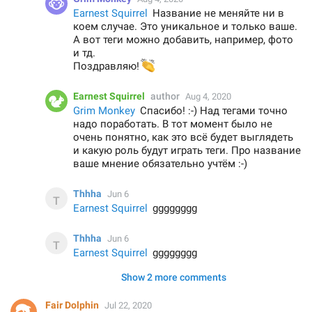
Earnest Squirrel
Название не меняйте ни в
коем случае. Это уникальное и только ваше.
А вот теги можно добавить, например, фото
и тд.
👏
Поздравляю!
Earnest Squirrel
author
Aug 4, 2020
Grim Monkey
Спасибо! :-) Над тегами точно
надо поработать. В тот момент было не
очень понятно, как это всё будет выглядеть
и какую роль будут играть теги. Про название
ваше мнение обязательно учтём :-)
Thhha
Jun 6
Earnest Squirrel
gggggggg
Thhha
Jun 6
Earnest Squirrel
gggggggg
Show 2 more comments
Fair Dolphin
Jul 22, 2020