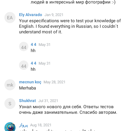
людей в интересный мир фотографии :-)
Ely Alvarado
Jan 9, 2021
Your especifications were to test your knowledge of
English. I found everything in Russian, so I couldn´t
understand most of it.
4 4
May 31
hh
4 4
May 31
hh
mecnun koç
May 28, 2021
Merhaba
Shukhrat
Jul 31, 2021
Узнал много нового для себя. Ответы тестов
очень даже занимательные. Спасибо авторам.
پرواز
Aug 18, 2021