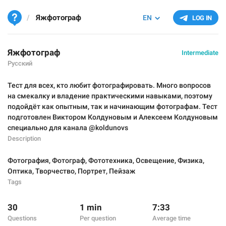
Яжфотограф
EN
LOG IN
Яжфотограф
Intermediate
Русский
Тест для всех, кто любит фотографировать. Много вопросов
на смекалку и владение практическими навыками, поэтому
подойдёт как опытным, так и начинающим фотографам. Тест
подготовлен Виктором Колдуновым и Алексеем Колдуновым
специально для канала @koldunovs
Description
Фотография
,
Фотограф
,
Фототехника
,
Освещение
,
Физика
,
Оптика
,
Творчество
,
Портрет
,
Пейзаж
Tags
30
1 min
7:33
Questions
Per question
Average time