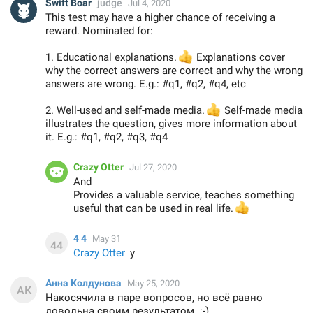
Swift Boar
judge
Jul 4, 2020
This test may have a higher chance of receiving a
reward. Nominated for:
1. Educational explanations.
👍
Explanations cover
why the correct answers are correct and why the wrong
answers are wrong. E.g.: #q1, #q2, #q4, etc
2. Well-used and self-made media.
👍
Self-made media
illustrates the question, gives more information about
it. E.g.: #q1, #q2, #q3, #q4
Crazy Otter
Jul 27, 2020
And
Provides a valuable service, teaches something
useful that can be used in real life.
👍
4 4
May 31
Crazy Otter
y
Анна Колдунова
May 25, 2020
Накосячила в паре вопросов, но всё равно
довольна своим результатом. :-)