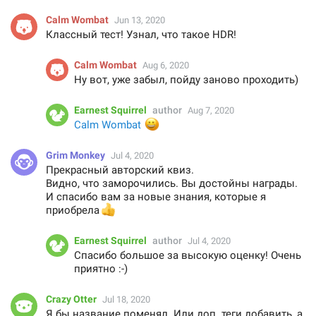
Calm Wombat
Jun 13, 2020
Классный тест! Узнал, что такое HDR!
Calm Wombat
Aug 6, 2020
Ну вот, уже забыл, пойду заново проходить)
Earnest Squirrel
author
Aug 7, 2020
😀
Calm Wombat
Grim Monkey
Jul 4, 2020
Прекрасный авторский квиз.
Видно, что заморочились. Вы достойны награды.
И спасибо вам за новые знания, которые я
👍
приобрела
Earnest Squirrel
author
Jul 4, 2020
Спасибо большое за высокую оценку! Очень
приятно :-)
Crazy Otter
Jul 18, 2020
Я бы название поменял. Или доп. теги добавить, а