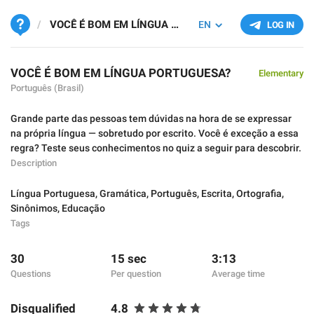
VOCÊ É BOM EM LÍNGUA PORTUGUESA?
EN
LOG IN
VOCÊ É BOM EM LÍNGUA PORTUGUESA?
Elementary
Português (Brasil)
Grande parte das pessoas tem dúvidas na hora de se expressar
na própria língua — sobretudo por escrito. Você é exceção a essa
regra? Teste seus conhecimentos no quiz a seguir para descobrir.
Description
Língua Portuguesa
,
Gramática
,
Português
,
Escrita
,
Ortografia
,
Sinônimos
,
Educação
Tags
30
15 sec
3:13
Questions
Per question
Average time
Disqualified
4.8