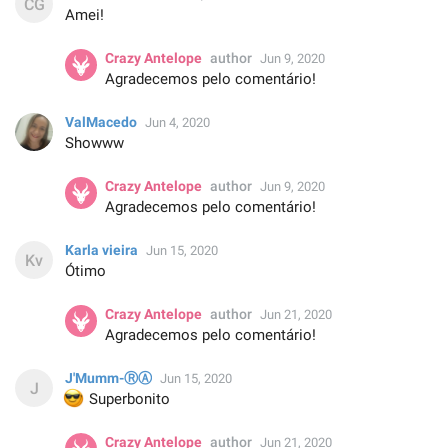
Amei!
Crazy Antelope
author
Jun 9, 2020
Agradecemos pelo comentário!
ValMacedo
Jun 4, 2020
Showww
Crazy Antelope
author
Jun 9, 2020
Agradecemos pelo comentário!
Karla vieira
Jun 15, 2020
Ótimo
Crazy Antelope
author
Jun 21, 2020
Agradecemos pelo comentário!
J'Mumm-ⓇⒶ
Jun 15, 2020
😎
Superbonito
Crazy Antelope
author
Jun 21, 2020