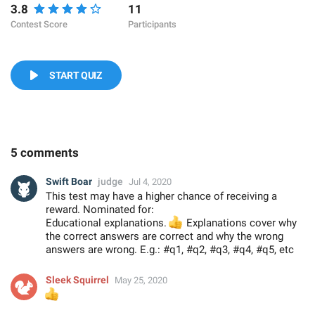
3.8
11
Contest Score
Participants
START QUIZ
5 comments
Swift Boar
judge
Jul 4, 2020
This test may have a higher chance of receiving a
reward. Nominated for:
Educational explanations.
👍
Explanations cover why
the correct answers are correct and why the wrong
answers are wrong. E.g.: #q1, #q2, #q3, #q4, #q5, etc
Sleek Squirrel
May 25, 2020
👍