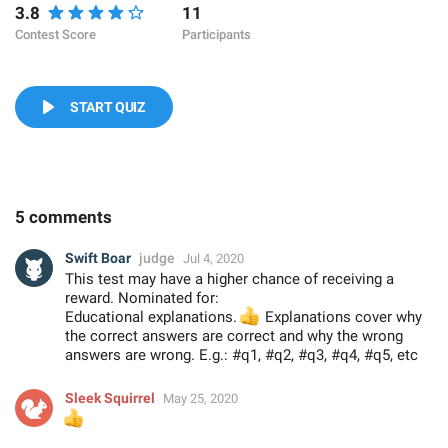
3.8
11
Contest Score
Participants
START QUIZ
5 comments
Swift Boar
judge
Jul 4, 2020
This test may have a higher chance of receiving a
reward. Nominated for:
Educational explanations.
👍
Explanations cover why
the correct answers are correct and why the wrong
answers are wrong. E.g.: #q1, #q2, #q3, #q4, #q5, etc
Sleek Squirrel
May 25, 2020
👍