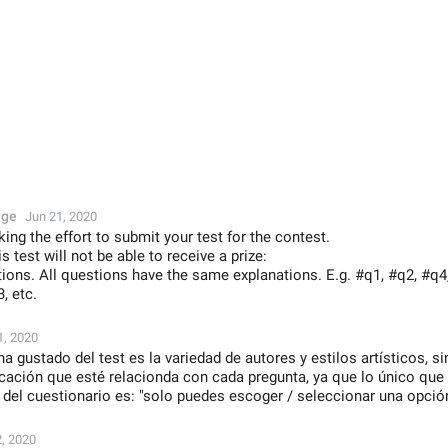
dge
Jun 21, 2020
ing the effort to submit your test for the contest.
is test will not be able to receive a prize:
ions. All questions have the same explanations. E.g. #q1, #q2, #q4
, etc.
1, 2020
 gustado del test es la variedad de autores y estilos artísticos, 
ación que esté relacionda con cada pregunta, ya que lo único que 
 del cuestionario es: "solo puedes escoger / seleccionar una opción
2, 2020