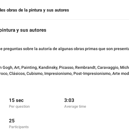
es obras de la pintura y sus autores
pintura y sus autores
ne preguntas sobre la autoría de algunas obras primas que son present
n Gogh
,
Art
,
Painting
,
Kandinsky
,
Picasso
,
Rembrandt
,
Caravaggio
,
Mich
roco
,
Clásicos
,
Cubismo
,
Impresionismo
,
Post-Impresionismo
,
Arte mod
15 sec
3:03
Per question
Average time
25
Participants