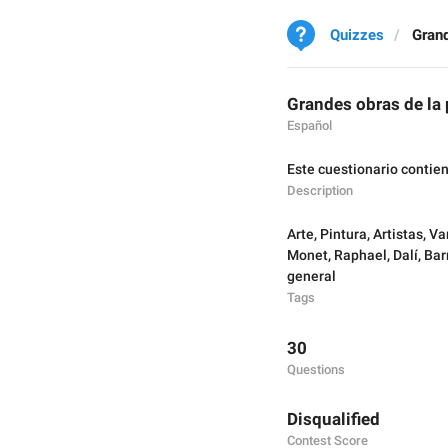
Quizzes
Grand
Grandes obras de la 
Español
Este cuestionario contie
Description
Arte
,
Pintura
,
Artistas
,
Va
Monet
,
Raphael
,
Dalí
,
Bar
general
Tags
30
Questions
Disqualified
Contest Score