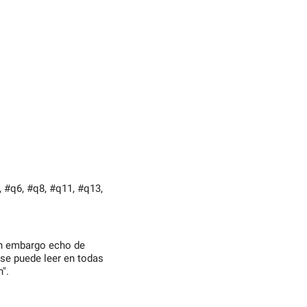
, #q6, #q8, #q11, #q13,
sin embargo echo de
se puede leer en todas
".