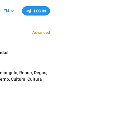
EN
LOG IN
Advanced
adas.
elangelo
,
Renoir
,
Degas
,
erno
,
Cultura
,
Cultura