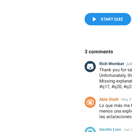
START QUIZ
3 comments
Rich Wombat
ju
Thank you for tak
Unfortunately, th
Missing explanat
#q17, #q20, #q23
Able Sloth
May 3
Lo que más me ha
menos una explic
las aclaraciones
Gentle Lion
Jun 