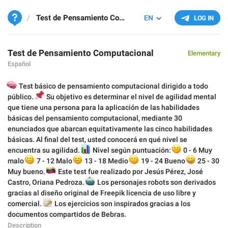
Test de Pensamiento Computacional
EN
LOG IN
Test de Pensamiento Computacional
Elementary
Español

Test básico de pensamiento computacional dirigido a todo
📌
público.
Su objetivo es determinar el nivel de agilidad mental
que tiene una persona para la aplicación de las habilidades
básicas del pensamiento computacional, mediante 30
enunciados que abarcan equitativamente las cinco habilidades
básicas. Al final del test, usted conocerá en qué nivel se
encuentra su agilidad.
📊
Nivel según puntuación:
☹️
0 - 6 Muy
😕
😐
malo
7 - 12 Malo
🙂
13 - 18 Medio
😀
19 - 24 Bueno
25 - 30
🇻🇪
Muy bueno.
Este test fue realizado por Jesús Pérez, José
Castro, Oriana Pedroza.
🤖
Los personajes robots son derivados
gracias al diseño original de Freepik licencia de uso libre y
📝
comercial.
Los ejercicios son inspirados gracias a los
documentos compartidos de Bebras.
Description