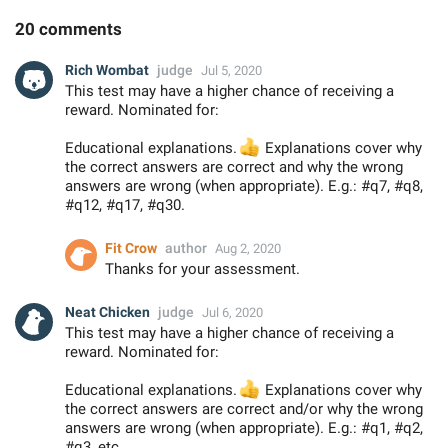
20 comments
Rich Wombat
judge
Jul 5, 2020
This test may have a higher chance of receiving a
reward. Nominated for:
Educational explanations.
👍
Explanations cover why
the correct answers are correct and why the wrong
answers are wrong (when appropriate). E.g.: #q7, #q8,
#q12, #q17, #q30.
Fit Crow
author
Aug 2, 2020
Thanks for your assessment.
Neat Chicken
judge
Jul 6, 2020
This test may have a higher chance of receiving a
reward. Nominated for:
Educational explanations.
👍
Explanations cover why
the correct answers are correct and/or why the wrong
answers are wrong (when appropriate). E.g.: #q1, #q2,
#q3, etc.