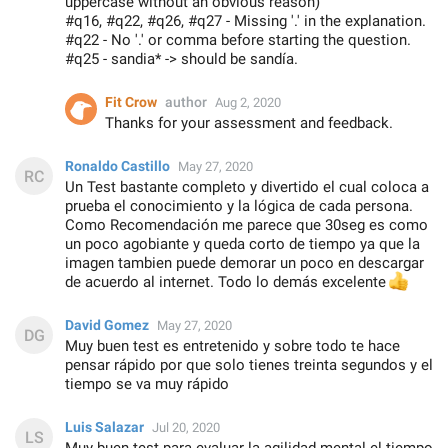
uppercase without an obvious reason)
#q16, #q22, #q26, #q27 - Missing '.' in the explanation.
#q22 - No '.' or comma before starting the question.
#q25 - sandia* -> should be sandía.
Fit Crow
author
Aug 2, 2020
Thanks for your assessment and feedback.
Ronaldo Castillo
May 27, 2020
Un Test bastante completo y divertido el cual coloca a
prueba el conocimiento y la lógica de cada persona.
Como Recomendación me parece que 30seg es como
un poco agobiante y queda corto de tiempo ya que la
imagen tambien puede demorar un poco en descargar
de acuerdo al internet. Todo lo demás excelente
👍
David Gomez
May 27, 2020
Muy buen test es entretenido y sobre todo te hace
pensar rápido por que solo tienes treinta segundos y el
tiempo se va muy rápido
Luis Salazar
Jul 20, 2020