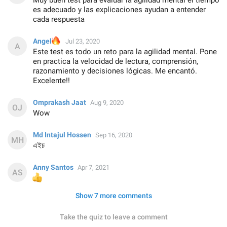
Muy buen test para evaluar la agilidad mental el tiempo
es adecuado y las explicaciones ayudan a entender
cada respuesta
🔥
Angel
Jul 23, 2020
Este test es todo un reto para la agilidad mental. Pone
en practica la velocidad de lectura, comprensión,
razonamiento y decisiones lógicas. Me encantó.
Excelente!!
Omprakash Jaat
Aug 9, 2020
Wow
Md Intajul Hossen
Sep 16, 2020
এইচ
Anny Santos
Apr 7, 2021
👍
Show 7 more comments
Take the quiz to leave a comment