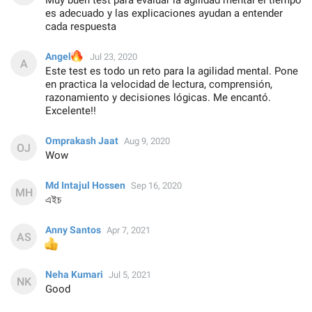
Muy buen test para evaluar la agilidad mental el tiempo
es adecuado y las explicaciones ayudan a entender
cada respuesta
🔥
Angel
Jul 23, 2020
Este test es todo un reto para la agilidad mental. Pone
en practica la velocidad de lectura, comprensión,
razonamiento y decisiones lógicas. Me encantó.
Excelente!!
Omprakash Jaat
Aug 9, 2020
Wow
Md Intajul Hossen
Sep 16, 2020
এইচ
Anny Santos
Apr 7, 2021
👍
Neha Kumari
Jul 5, 2021
Good