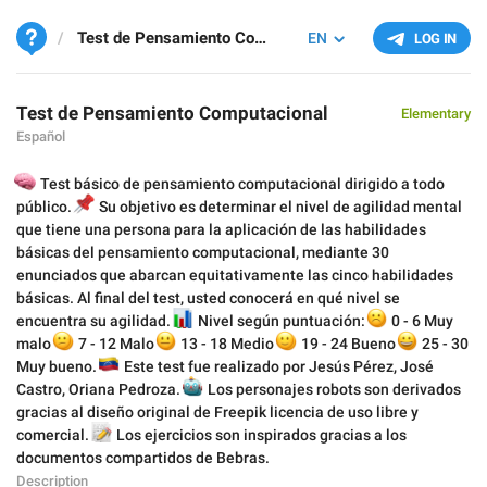
Test de Pensamiento Computacional
EN
LOG IN
Test de Pensamiento Computacional
Elementary
Español

Test básico de pensamiento computacional dirigido a todo
📌
público.
Su objetivo es determinar el nivel de agilidad mental
que tiene una persona para la aplicación de las habilidades
básicas del pensamiento computacional, mediante 30
enunciados que abarcan equitativamente las cinco habilidades
básicas. Al final del test, usted conocerá en qué nivel se
encuentra su agilidad.
📊
Nivel según puntuación:
☹️
0 - 6 Muy
😕
😐
malo
7 - 12 Malo
🙂
13 - 18 Medio
😀
19 - 24 Bueno
25 - 30
🇻🇪
Muy bueno.
Este test fue realizado por Jesús Pérez, José
Castro, Oriana Pedroza.
🤖
Los personajes robots son derivados
gracias al diseño original de Freepik licencia de uso libre y
📝
comercial.
Los ejercicios son inspirados gracias a los
documentos compartidos de Bebras.
Description