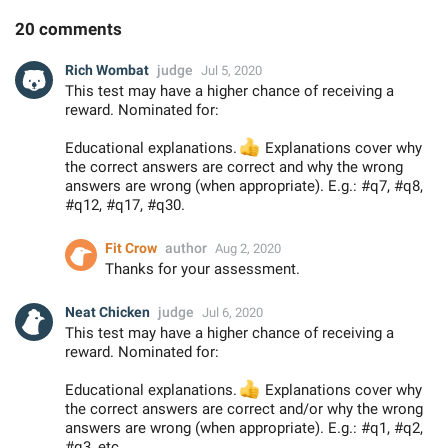
20 comments
Rich Wombat
judge
Jul 5, 2020
This test may have a higher chance of receiving a
reward. Nominated for:
Educational explanations.
👍
Explanations cover why
the correct answers are correct and why the wrong
answers are wrong (when appropriate). E.g.: #q7, #q8,
#q12, #q17, #q30.
Fit Crow
author
Aug 2, 2020
Thanks for your assessment.
Neat Chicken
judge
Jul 6, 2020
This test may have a higher chance of receiving a
reward. Nominated for:
Educational explanations.
👍
Explanations cover why
the correct answers are correct and/or why the wrong
answers are wrong (when appropriate). E.g.: #q1, #q2,
#q3, etc.