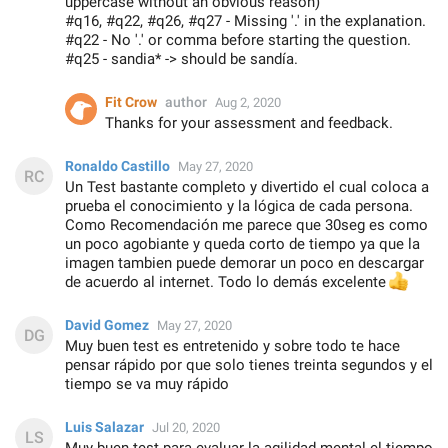
uppercase without an obvious reason)
#q16, #q22, #q26, #q27 - Missing '.' in the explanation.
#q22 - No '.' or comma before starting the question.
#q25 - sandia* -> should be sandía.
Fit Crow
author
Aug 2, 2020
Thanks for your assessment and feedback.
Ronaldo Castillo
May 27, 2020
Un Test bastante completo y divertido el cual coloca a
prueba el conocimiento y la lógica de cada persona.
Como Recomendación me parece que 30seg es como
un poco agobiante y queda corto de tiempo ya que la
imagen tambien puede demorar un poco en descargar
de acuerdo al internet. Todo lo demás excelente
👍
David Gomez
May 27, 2020
Muy buen test es entretenido y sobre todo te hace
pensar rápido por que solo tienes treinta segundos y el
tiempo se va muy rápido
Luis Salazar
Jul 20, 2020