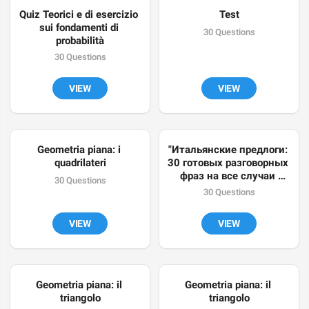
Quiz Teorici e di esercizio 
Test
sui fondamenti di 
30 Questions
probabilità
30 Questions
VIEW
VIEW
Geometria piana: i 
"Итальянские предлоги: 
quadrilateri
30 готовых разговорных 
фраз на все случаи 
30 Questions
жизни: от описания вин 
30 Questions
до делового 
итальянского."
VIEW
VIEW
Geometria piana: il 
Geometria piana: il 
triangolo
triangolo