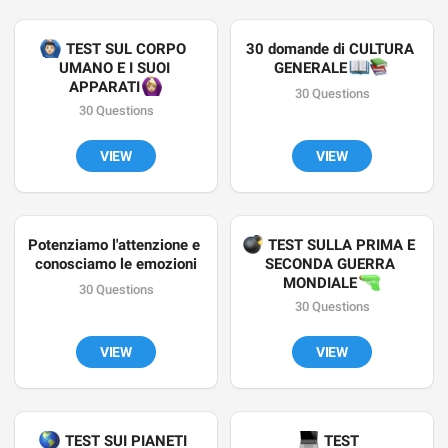
‍♂️
 TEST SUL CORPO 
30 domande di CULTURA 
UMANO E I SUOI 
📖
📚
GENERALE 
🙆🏼‍♀️
APPARATI 
30 Questions
30 Questions
VIEW
VIEW
Potenziamo l'attenzione e 
💣
 TEST SULLA PRIMA E 
conosciamo le emozioni
SECONDA GUERRA 
🔫
MONDIALE 
30 Questions
30 Questions
VIEW
VIEW

 TEST SUI PIANETI 
💻
 TEST 