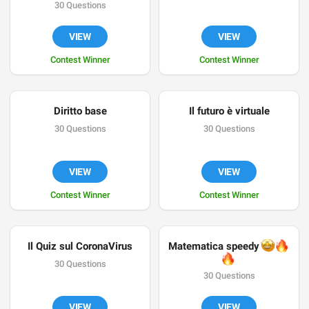
percorso della subacquea?
30 Questions
VIEW
VIEW
Contest Winner
Contest Winner
Diritto base
Il futuro è virtuale
30 Questions
30 Questions
VIEW
VIEW
Contest Winner
Contest Winner
Il Quiz sul CoronaVirus
🤩
Matematica speedy 
🔥
🔥
30 Questions
30 Questions
VIEW
VIEW