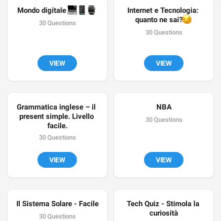
💻
📱
⌚️
Mondo digitale 
Internet e Tecnologia: 
😏
quanto ne sai?
30 Questions
30 Questions
VIEW
VIEW
Grammatica inglese – il 
NBA
present simple. Livello 
30 Questions
facile.
30 Questions
VIEW
VIEW
Il Sistema Solare - Facile
Tech Quiz - Stimola la 
curiosità
30 Questions