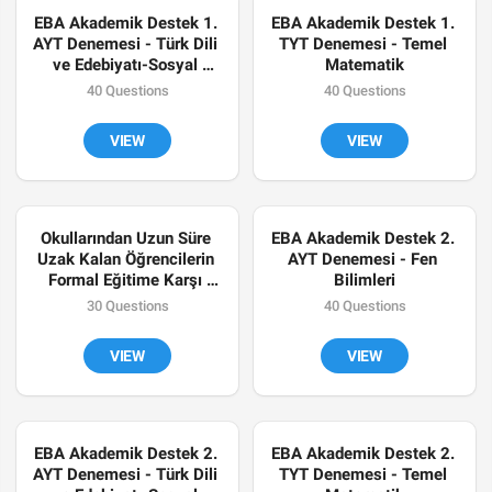
EBA Akademik Destek 1. 
EBA Akademik Destek 1. 
AYT Denemesi - Türk Dili 
TYT Denemesi - Temel 
ve Edebiyatı-Sosyal 
Matematik
Bilimler-1
40 Questions
40 Questions
VIEW
VIEW
Okullarından Uzun Süre 
EBA Akademik Destek 2. 
Uzak Kalan Öğrencilerin 
AYT Denemesi - Fen 
Formal Eğitime Karşı 
Bilimleri
Tutumları
30 Questions
40 Questions
VIEW
VIEW
EBA Akademik Destek 2. 
EBA Akademik Destek 2. 
AYT Denemesi - Türk Dili 
TYT Denemesi - Temel 