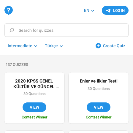
EN
LOG IN
Intermediate
Türkçe
Create Quiz
137 QUIZZES
2020 KPSS GENEL 
Enler ve İlkler Testi
KÜLTÜR VE GÜNCEL 
30 Questions
BİLGİLER DENEMESİ
30 Questions
VIEW
VIEW
Contest Winner
Contest Winner