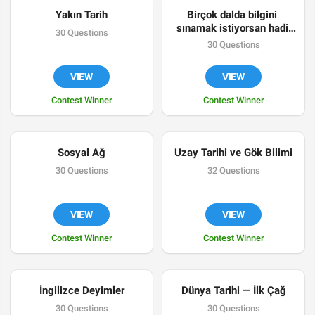
Yakın Tarih
Birçok dalda bilgini 
sınamak istiyorsan hadi 
30 Questions
durma sende katıl bize 
✌️
30 Questions
🙈
💪
🤗
VIEW
VIEW
Contest Winner
Contest Winner
Sosyal Ağ
Uzay Tarihi ve Gök Bilimi
30 Questions
32 Questions
VIEW
VIEW
Contest Winner
Contest Winner
İngilizce Deyimler
Dünya Tarihi — İlk Çağ
30 Questions
30 Questions