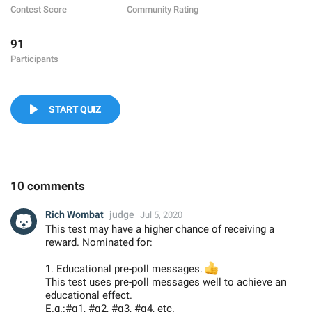
Contest Score
Community Rating
91
Participants
START QUIZ
10 comments
Rich Wombat
judge
Jul 5, 2020
This test may have a higher chance of receiving a
reward. Nominated for:
1. Educational pre-poll messages.
👍
This test uses pre-poll messages well to achieve an
educational effect.
E.g.:#q1, #q2, #q3, #q4, etc.