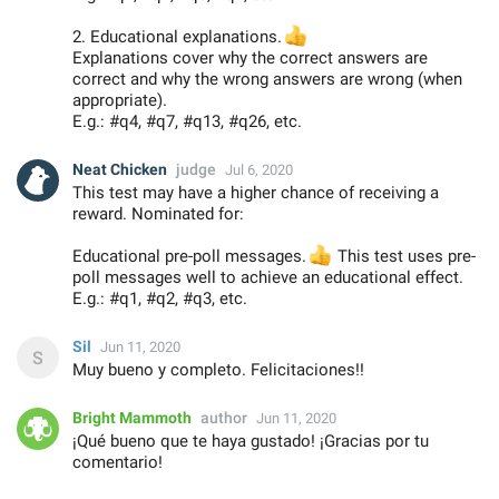
2. Educational explanations.
👍
Explanations cover why the correct answers are
correct and why the wrong answers are wrong (when
appropriate).
E.g.: #q4, #q7, #q13, #q26, etc.
Neat Chicken
judge
Jul 6, 2020
This test may have a higher chance of receiving a
reward. Nominated for:
Educational pre-poll messages.
👍
This test uses pre-
poll messages well to achieve an educational effect.
E.g.: #q1, #q2, #q3, etc.
Sil
Jun 11, 2020
Muy bueno y completo. Felicitaciones!!
Bright Mammoth
author
Jun 11, 2020
¡Qué bueno que te haya gustado! ¡Gracias por tu
comentario!