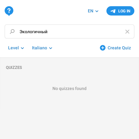
EN
LOG IN
Level
Italiano
Create Quiz
QUIZZES
No quizzes found