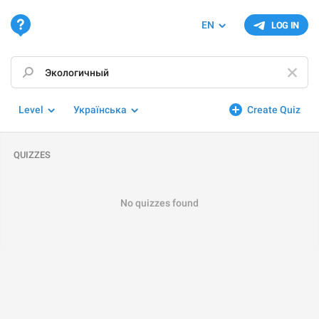
EN
LOG IN
Level
Українська
Create Quiz
QUIZZES
No quizzes found