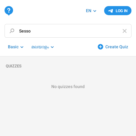
EN
LOG IN
Basic
മലയാളം
Create Quiz
QUIZZES
No quizzes found