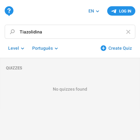
EN
LOG IN
Level
Português
Create Quiz
QUIZZES
No quizzes found