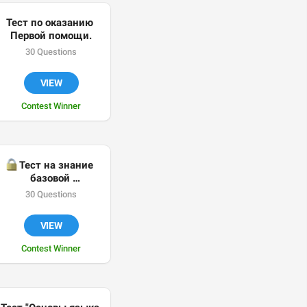
Тест по оказанию 
Первой помощи.
30 Questions
VIEW
Contest Winner

Тест на знание 
базовой 
информационной 
30 Questions
безопасности - Как 
сохранить деньги и 
VIEW
приватность в 
Интернете
Contest Winner