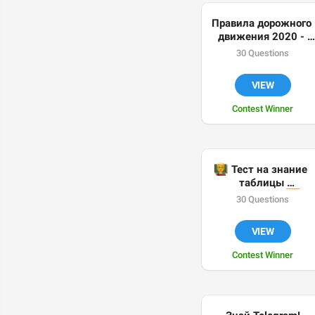
Правила дорожного 
движения 2020 - 
Билет 1
30 Questions
VIEW
Contest Winner
👨‍🏫
 Тест на знание 
таблицы 

умножения. 
30 Questions
VIEW
Contest Winner