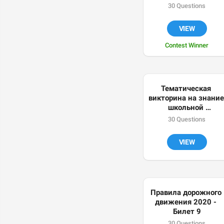
30 Questions
VIEW
Contest Winner
Тематическая 
викторина на знание 
школьной 
литературы 
30 Questions
(драматургия)
VIEW
Правила дорожного 
движения 2020 - 
Билет 9
30 Questions