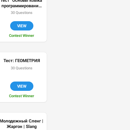
Тест "Основы языка 
программирования 
JavaScript"
30 Questions
VIEW
Contest Winner
Тест: ГЕОМЕТРИЯ
30 Questions
VIEW
Contest Winner
Молодежный Сленг | 
Жаргон | Slang