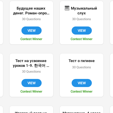
Будущее наших 
🎹
 Музыкальный 
денег. Роман-опрос 
слух
(фрагмент)
30 Questions
30 Questions
VIEW
VIEW
Contest Winner
Contest Winner
Тест на усвоение 
Тест о гигиене

уроков 1-9. 한국어 초
30 Questions

급 NIIED.
30 Questions
VIEW
VIEW
Contest Winner
Contest Winner