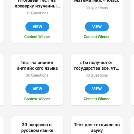
Итоговый тест на 
Математика. 4 класс
проверку изученных 
30 Questions
орфограмм в 3 
32 Questions
классе по русскому 
языку
VIEW
VIEW
Contest Winner
Contest Winner
Тест на знание 
«Ты получил от 
английского языка
государства все, что 
мог? (в связи с 
30 Questions
30 Questions
COVID-19)»
VIEW
VIEW
Contest Winner
Contest Winner
30 вопросов о 
Тест для техников по 
русском языке
звуку