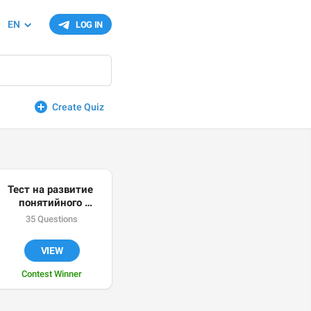
EN
LOG IN
Create Quiz
Тест на развитие 
понятийного 
мышления или 
35 Questions
“Китайская грамота”
VIEW
Contest Winner