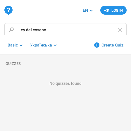
EN
LOG IN
Basic
Українська
Create Quiz
QUIZZES
No quizzes found